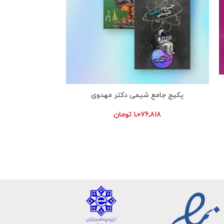
ریاضیات تجربی جا
پکیج جامع شیمی دکتر مهدوی
۳۶۴
۱,۰۷۶,۸۱۸
تومان