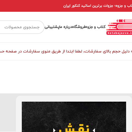
اب و جزوه؛ جزوات برترین اساتید کنکور ایران
کتاب و جزوه
فروشگاه
درباره ما
پشتیبانی
 دلیل حجم بالای سفارشات، لطفا ابتدا از طریق منوی سفارشات در صفحه حساب