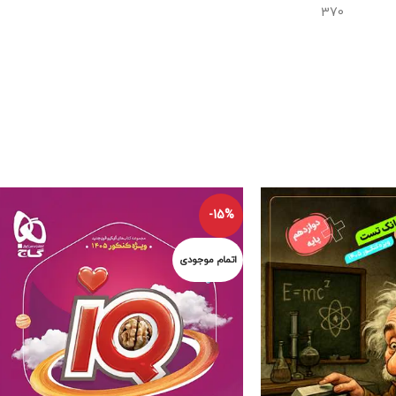
370
-15%