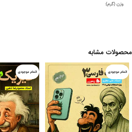
وزن (گرم):
محصولات مشابه