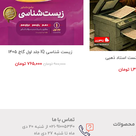
زیست شناسی IQ جلد اول گاج 1405
ست استاد ذهبی
۷۶۵,۰۰۰
تومان
۹۰۰,۰۰۰
تومان
۱,
تومان
تماس با ما
 محصولات
021-91005340 از شنبه 20 دی
ماه تا شنبه 27 دی ماه
ضی