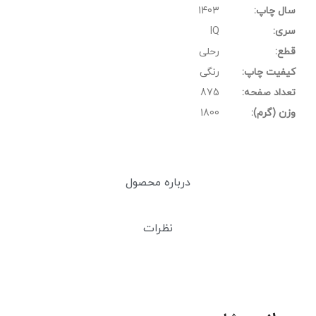
سال چاپ:
1403
سری:
IQ
قطع:
رحلی
کیفیت چاپ:
رنگی
تعداد صفحه:
875
وزن (گرم):
1800
درباره محصول
نظرات