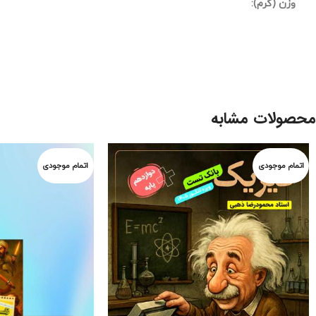
وزن (گرم):
محصولات مشابه