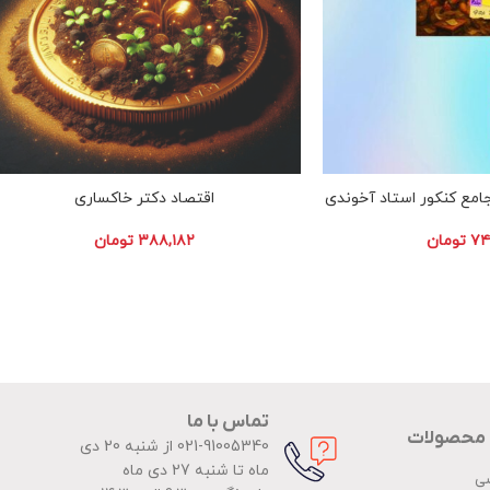
مع کنکور استاد آخوندی
اقتصاد دکتر خاکساری
۷۴
تومان
۳۸۸,۱۸۲
تومان
تماس با ما
 محصولات
021-91005340 از شنبه 20 دی
ماه تا شنبه 27 دی ماه
ضی