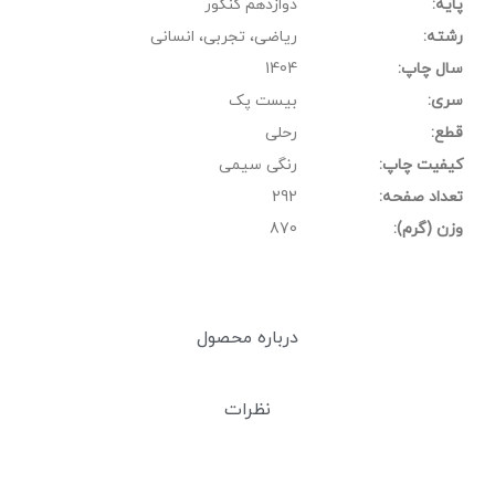
پایه:
دوازدهم کنکور
رشته:
ریاضی، تجربی، انسانی
سال چاپ:
1404
سری:
بیست پک
قطع:
رحلی
کیفیت چاپ:
رنگی سیمی
تعداد صفحه:
292
وزن (گرم):
870
درباره محصول
نظرات