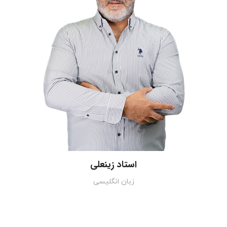
استاد زینعلی
زبان انگلیسی